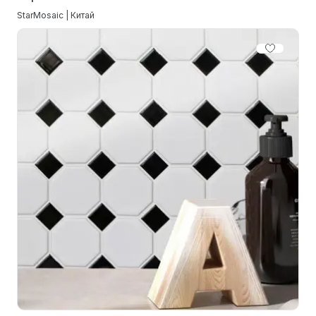
StarMosaic | Китай