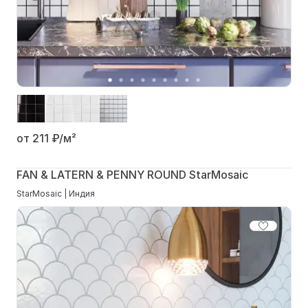
от 211
₽/м²
FAN & LATERN & PENNY ROUND StarMosaic
StarMosaic | Индия