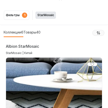
Фильтры
1
StarMosaic
Коллекции
6
Товары
40
Albion StarMosaic
StarMosaic | Китай