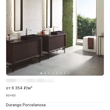
от 6 354
₽/м²
60x60
Durango Porcelanosa